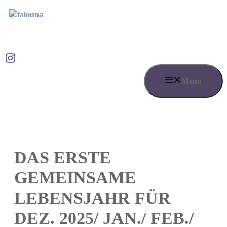
Zum
Inhalt
springen
Talouna bei Instagram
Menü
DAS ERSTE
GEMEINSAME
LEBENSJAHR FÜR
DEZ. 2025/ JAN./ FEB./