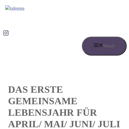
Zum
Inhalt
springen
Talouna bei Instagram
Menü
DAS ERSTE
GEMEINSAME
LEBENSJAHR FÜR
APRIL/ MAI/ JUNI/ JULI