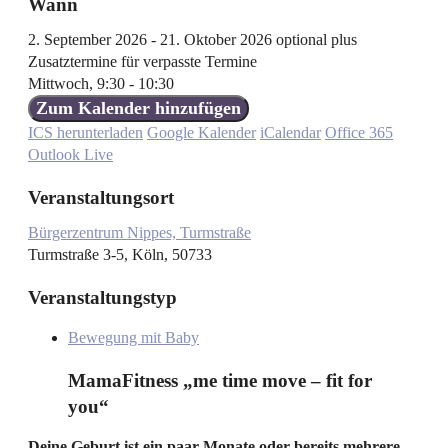
Wann
2. September 2026 - 21. Oktober 2026 optional plus
Zusatztermine für verpasste Termine
Mittwoch, 9:30 - 10:30
Zum Kalender hinzufügen
ICS herunterladen
Google Kalender
iCalendar
Office 365
Outlook Live
Veranstaltungsort
Bürgerzentrum Nippes, Turmstraße
Turmstraße 3-5, Köln, 50733
Veranstaltungstyp
Bewegung mit Baby
MamaFitness „me time move – fit for
you“
Deine Geburt ist ein paar Monate oder bereits mehrere