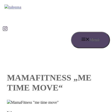
Zum
Inhalt
springen
Talouna bei Instagram
Menü
MAMAFITNESS „ME
TIME MOVE“